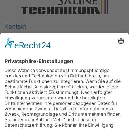
Kontakt
Berufliches Bildungswerk e.V. Halle-Saalkreis
Wiedtkenweg 1
06116 Halle (Saale)
Deutschland
Aktionsort
Berufliches Bildungswerk e.V.
Halle-Saalkreis – SalineTechnikum
Mansfelder Straße 15
06108 Halle (Saale)
Mobil: 0152 – 25 45 43 73