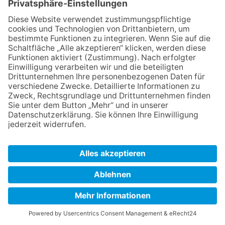
Vom Würfelnetz zur geodätischen Kuppel
Elektromobil – der Antrieb aus
erneuerbaren Energieressourcen
Lernwerkstatt Solartechnik
Milo – der Roboter zum Forschen und
Entwickeln
PAPIER herstellen und gestalten
SWH-Entdeckerstation
Dienstag
24. Juni 2025
Mikrokosmos und Elektromagnetismus