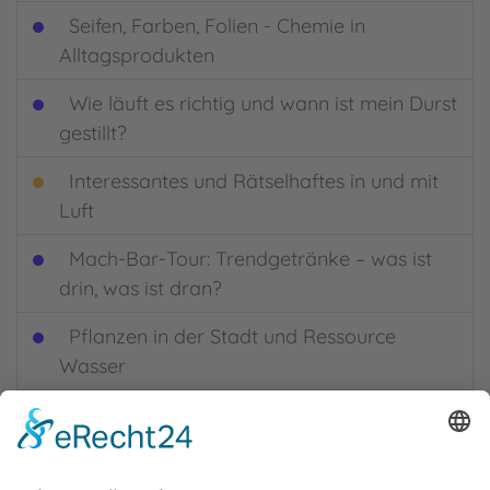
Seifen, Farben, Folien - Chemie in
Alltagsprodukten
Wie läuft es richtig und wann ist mein Durst
gestillt?
Interessantes und Rätselhaftes in und mit
Luft
Mach-Bar-Tour: Trendgetränke – was ist
drin, was ist dran?
Pflanzen in der Stadt und Ressource
Wasser
Roberta lernt laufen, sehen, tasten
Salz – das weiße Gold