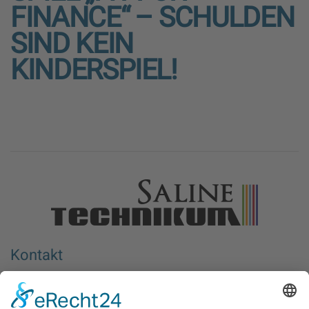
FINANCE“ – SCHULDEN
SIND KEIN
KINDERSPIEL!
Kontakt
Berufliches Bildungswerk e.V. Halle-Saalkreis
Wiedtkenweg 1