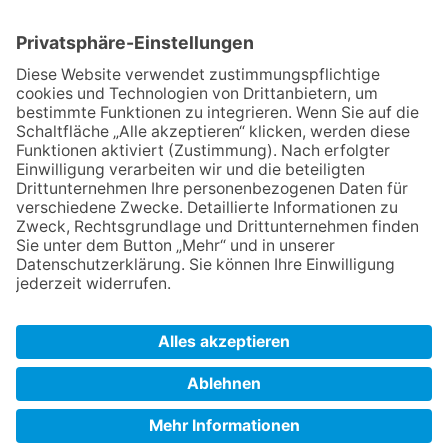
06116 Halle (Saale)
Deutschland
Aktionsort
Berufliches Bildungswerk e.V.
Halle-Saalkreis – SalineTechnikum
Mansfelder Straße 15
06108 Halle (Saale)
Mobil: 0152 – 25 45 43 73
E-Mail:
salinetechnikum@bbw-halle.de
Web: www.salinetechnikum.de
KONTAKT
|
IMPRESSUM
|
DATENSCHUTZ
|