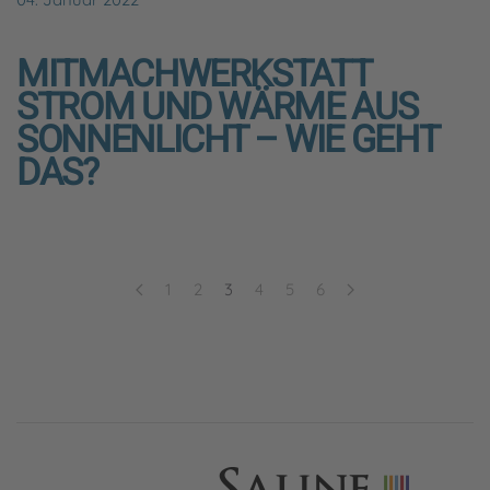
MITMACHWERKSTATT
STROM UND WÄRME AUS
SONNENLICHT – WIE GEHT
DAS?
1
2
3
4
5
6