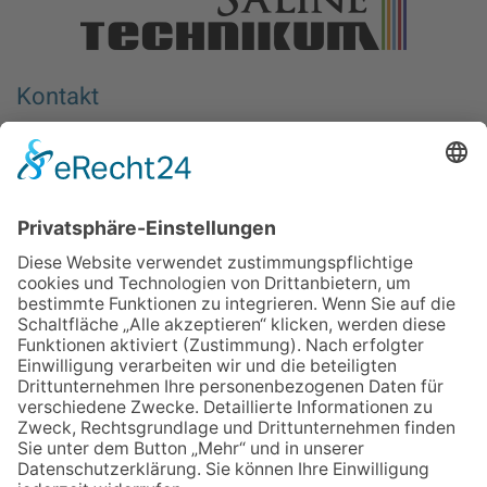
Kontakt
Berufliches Bildungswerk e.V. Halle-Saalkreis
Wiedtkenweg 1
06116 Halle (Saale)
Deutschland
Aktionsort
Berufliches Bildungswerk e.V.
Halle-Saalkreis – SalineTechnikum
Mansfelder Straße 15
06108 Halle (Saale)
Mobil: 0152 – 25 45 43 73