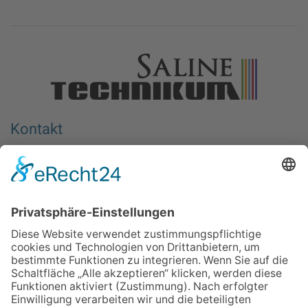
Kontakt
Berufliches Bildungswerk e.V. Halle-Saalkreis
Wiedtkenweg 1
06116 Halle (Saale)
Deutschland
Aktionsort
Berufliches Bildungswerk e.V.
Halle-Saalkreis – SalineTechnikum